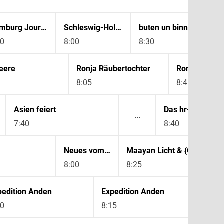
Hamburg Journal
Schleswig-Holstein Magazin
buten un binnen | regionalmagazin
30
8:00
8:30
9:
eere
Ronja Räubertochter
Ronja Räuber
8:05
8:45
Asien feiert
Das hr-Sinfonieo
7:40
8:40
Neues vom Süderhof
Maayan Licht & {Oh!} Orkiestra
8:00
8:25
pedition Anden
Expedition Anden
Ex
30
8:15
9: