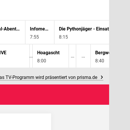
100 Days Wild - Das Survival-Abenteuer
Infomercial
7:55
8:15
IVE
Hoagascht
Bergwelten
8:00
8:40
as TV-Programm wird präsentiert von prisma.de