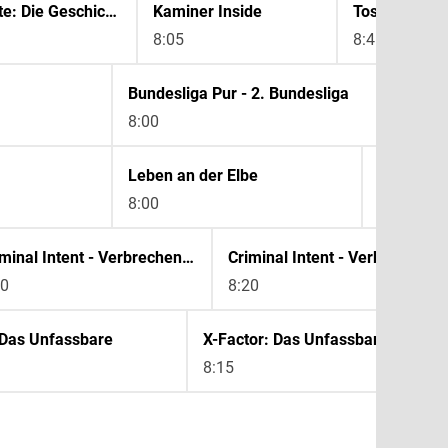
Vom Urknall bis heute: Die Geschichte des Universums in Farben
Kaminer Inside
Tosca - Aus 
8:05
8:45
Bundesliga Pur - 2. Bundesliga
Do
8:00
9:
Leben an der Elbe
Leben an 
8:00
8:50
Criminal Intent - Verbrechen im Visier
Criminal Intent - Verbrechen im Visier
30
8:20
 Das Unfassbare
X-Factor: Das Unfassbare
8:15