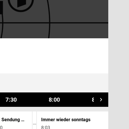
7:30
8:00
8:30
Die Sendung mit der Maus
Immer wieder sonntags
30
8:03