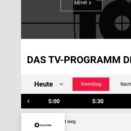
MEHR
MEHR
MEHR
MEHR
DAS TV-PROGRAMM D
Heute
Vormittag
Nach
4:30
5:00
5:30
Zu weit weg
5:10