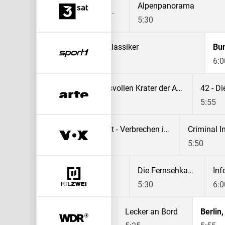
e Welt: Der Bärenmann
Alpenpanorama
5:30
Doppelpass Klassiker
Bun
5:00
6:0
e Blackout?
Die geheimnisvollen Krater der Arktis
5:00
5:55
Criminal Intent - Verbrechen im Visier
5:00
5:50
omercial
Die Fernsehkanzel
Inf
0
5:30
6:0
eit
Einfach und köstlich
Lecker an Bord
Berlin,