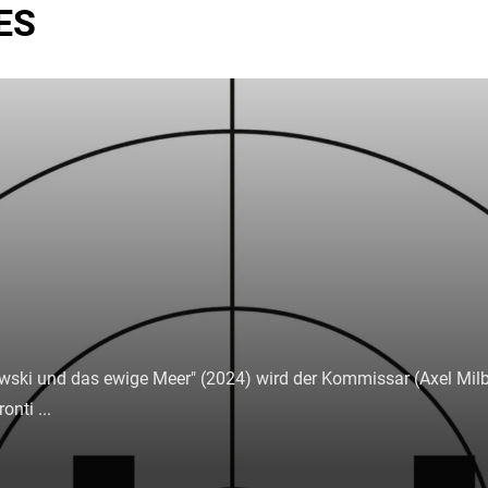
ES
007 - Skyfall
007 - Skyfall
:15
:15
dert – ohne die Tradition der Reihe zu vergessen: "Skyfall" a
orowski und das ewige Meer" (2024) wird der Kommissar (Axel Mil
dert – ohne die Tradition der Reihe zu vergessen: "Skyfall" a
orowski und das ewige Meer" (2024) wird der Kommissar (Axel Mil
hter ...
onti ...
hter ...
onti ...