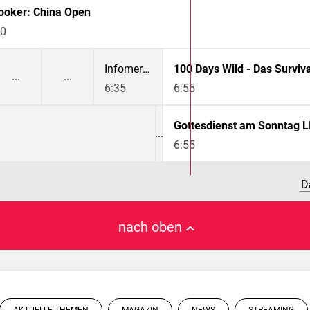
ooker: China Open
00
Infomercial
6:35
6:55
Gottesdienst am Sonntag L
6:55
D
nach oben