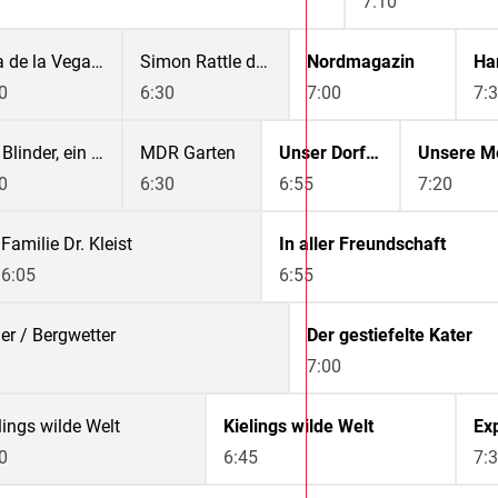
7:10
Ana de la Vega und Mozarts Flötenkonzert G-Dur
Simon Rattle dirigiert Mozart
Nordmagazin
0
6:30
7:00
7:
Ein Blinder, ein Lahmer, ein Tauber
MDR Garten
Unser Dorf hat Wochenende
Unsere M
0
6:30
6:55
7:20
Familie Dr. Kleist
In aller Freundschaft
6:05
6:55
r / Bergwetter
Der gestiefelte Kater
7:00
lings wilde Welt
Kielings wilde Welt
Ex
0
6:45
7: