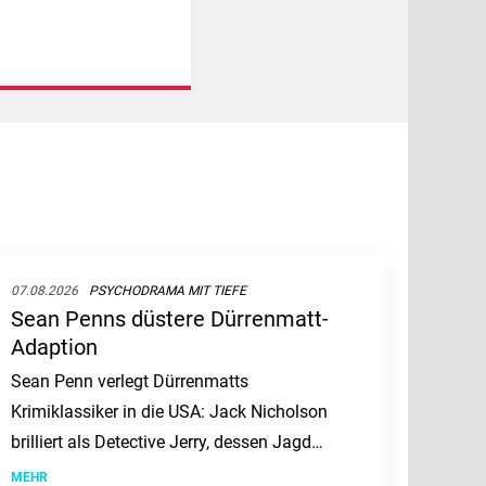
07.08.2026
PSYCHODRAMA MIT TIEFE
Sean Penns düstere Dürrenmatt-
Adaption
Sean Penn verlegt Dürrenmatts
Krimiklassiker in die USA: Jack Nicholson
brilliert als Detective Jerry, dessen Jagd
auf einen Serienmörder zur Obsession
MEHR