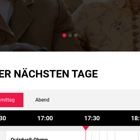
ER NÄCHSTEN TAGE
mittag
Abend
30
17:00
17:30
18
Quizduell-Olymp