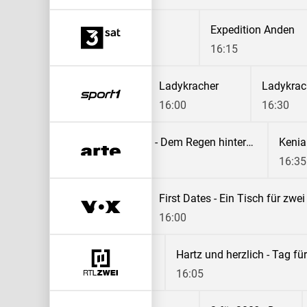
Blitze - Himmel unter Strom
Expedition Anden
Expedition Anden
15:31
16:15
Hausmeister Krause - Ordnung muss sein
Hausmeister Krause - Ordnung muss sein
Ladykracher
Ladykrac
15:30
16:00
16:30
menale Natur
Kenia - Dem Regen hinterher
15:50
16:35
 Tüll und Tränen
First Dates - Ein Tisch für zwei
16:00
 Rot Gold
16:05