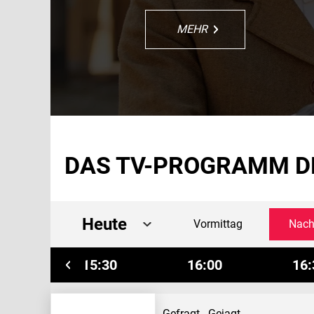
MEHR
MEHR
MEHR
MEHR
MEHR
DAS TV-PROGRAMM D
Heute
Vormittag
Nach
00
15:30
16:00
16:
Brisant
Gefragt - Gejagt