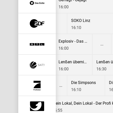
15:15
16:00
llo deutschland
SOKO Linz
:10
16:10
Ulrich Wetzel - Das Jugendgericht
Unter uns
Explosiv - Das Magazin
15:30
16:00
NOTRUF / oder SAT.1 Regional-Magazine
Lenßen übernimmt
15:30
16:00
16:30
Die Simpsons
16:10
16
ben täglich
15:55