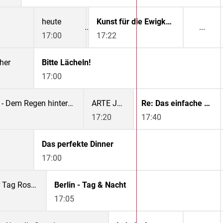
heute
Kunst für die Ewigkeit: Raffael
17:00
17:22
her
Bitte Lächeln!
17:00
Kenia - Dem Regen hinterher
ARTE Journal
Re: Das einfache Leben als wahrer Luxus
17:20
17:40
Das perfekte Dinner
17:00
Hartz und herzlich - Tag für Tag Rostock
Berlin - Tag & Nacht
17:05