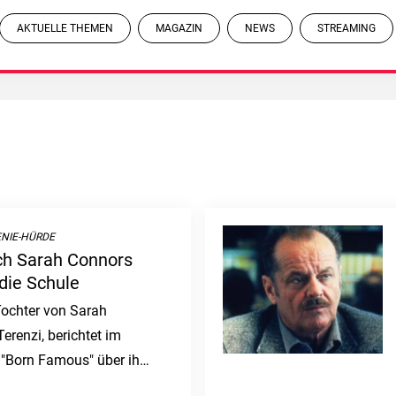
AKTUELLE THEMEN
MAGAZIN
NEWS
STREAMING
NIE-HÜRDE
ch Sarah Connors
die Schule
ochter von Sarah
renzi, berichtet im
"Born Famous" über ihre
 in der Schule aufgrund