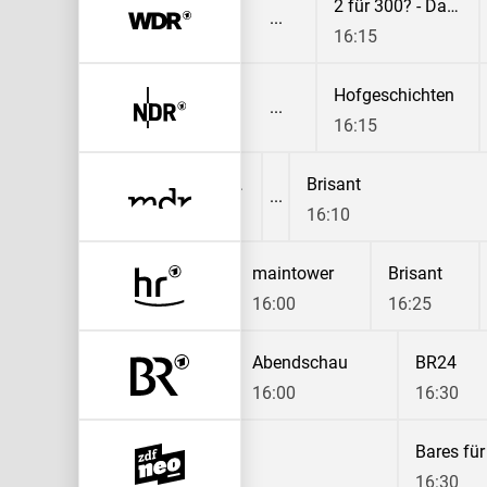
heute
2 für 300? - Das Comeback
16:15
opard, Seebär & Co.
Hofgeschichten
:10
16:15
4
MDR aktuell
Brisant
15:45
16:10
sen
maintower
Brisant
16:00
16:25
Frankenschau aktuell
Abendschau
BR24
15:30
16:00
16:30
its
Suits
Bares für
:10
15:50
16:30