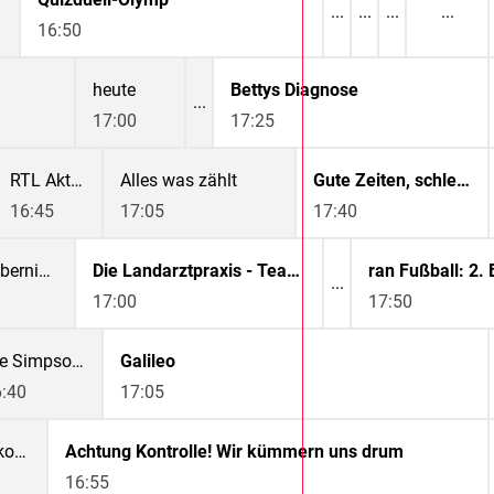
16:50
heute
Bettys Diagnose
17:00
17:25
RTL Aktuell
Alles was zählt
Gute Zeiten, schlechte Zeiten
16:45
17:05
17:40
Lenßen übernimmt
Die Landarztpraxis - Team Sonnenhof
17:00
17:50
Die Simpsons
Galileo
:40
17:05
Mein Lokal, Dein Lokal - Der Profi kommt
Achtung Kontrolle! Wir kümmern uns drum
16:55