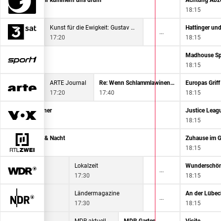
ung Kontrolle! Wir kümmern uns drum
Achtung Abzo
55
18:15
Kunst für die Ewigkeit: Gustav Klimt
Hattinger und
17:20
18:15
Bitte Lächeln!
Madhouse Spe
17:00
18:15
erher
ARTE Journal
Re: Wenn Schlammlawinen Bergdörfer bedrohen
Europas Griff
17:20
17:40
18:15
Das perfekte Dinner
Justice Leag
17:00
18:15
Berlin - Tag & Nacht
Zuhause im G
17:05
18:15
de
Lokalzeit
Wunderschön
17:30
18:15
fa
Ländermagazine
17:30
18:15