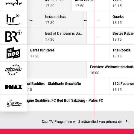
MDR Regional
MDR aktuell
MDR Garten
Visite
17:00
17:30
17:50
18:15
hessenschau
Quarks
17:30
18:15
mehr/wert
Best of Dahoam is Dahoam!
Bestes Kabare
17:00
17:30
18:15
Bares für Rares
The Rookie
17:20
18:15
Fechten: Weltmeisterschaft
18:00
Steel Buddies - Stahlharte Geschäfte
112: Feuerwe
17:15
18:15
UEFA Europa League Qualifiers: FC Red Bull Salzburg - Pafos FC
17:00
Das TV-Programm wird präsentiert von prisma.de