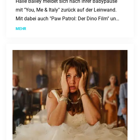
Halle Bailey meldet sich nach ihrer Babypause
mit "You, Me & Italy" zurück auf der Leinwand.
Mit dabei auch "Paw Patrol: Der Dino Film" und
"Nightborn". Ein Kinowochenende voller
MEHR
Abenteuer und Romantik ab dem 6. August.