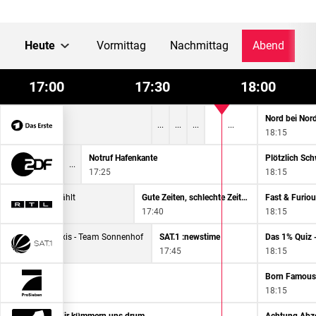
Heute
Vormittag
Nachmittag
Abend
17:00
17:30
18:00
isburg
Nord bei Nor
18:15
heute
Notruf Hafenkante
Plötzlich Sch
17:00
17:25
18:15
Alles was zählt
Gute Zeiten, schlechte Zeiten
Fast & Furiou
17:05
17:40
18:15
Die Landarztpraxis - Team Sonnenhof
SAT.1 :newstime
Das 1% Quiz -
17:00
17:45
18:15
Galileo
Born Famous 
17:05
18:15