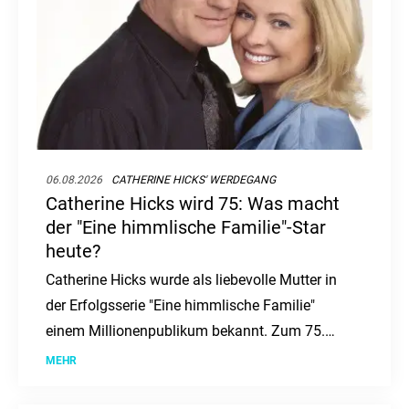
06.08.2026
CATHERINE HICKS' WERDEGANG
Catherine Hicks wird 75: Was macht
der "Eine himmlische Familie"-Star
heute?
Catherine Hicks wurde als liebevolle Mutter in
der Erfolgsserie "Eine himmlische Familie"
einem Millionenpublikum bekannt. Zum 75.
Geburtstag der Schauspielerin stellt sich die
MEHR
Frage: Was macht der ehemalige Serienstar
nach dem Ende ihrer großen TV-Karriere?