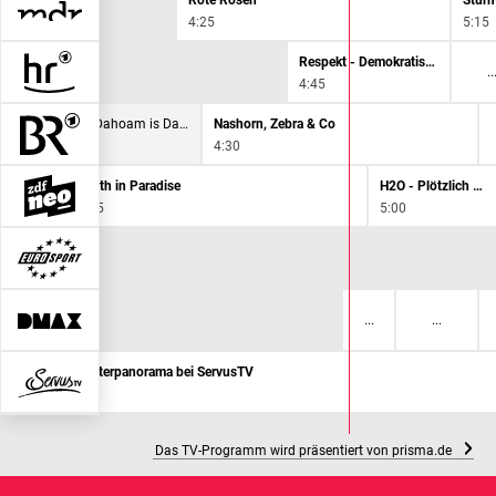
Rote Rosen
Sturm
4:25
5:15
Respekt - Demokratische Grundwerte für alle!
4:45
Best of Dahoam is Dahoam!
Nashorn, Zebra & Co
4:00
4:30
Death in Paradise
H2O - Plötzlich Meerjungfrau
4:05
5:00
Das Wetterpanorama bei ServusTV
4:00
Das TV-Programm wird präsentiert von prisma.de