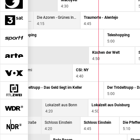
MacGyver
4:30
Die Azoren - Grünes Inselparadies
Traumorte - Alentejo
4:15
4:45
Teleshopping
Teleshopping
4:00
5:00
Küchen der Welt
4:50
CSI: Miami
CSI: NY
4:00
4:40
Der Trödeltrupp - Das Geld liegt im Keller
Der Trödeltrupp - Da
4:00
5:00
Lokalzeit aus Bonn
Lokalzeit aus Duisburg
4:20
4:50
Sesamstraße
Schloss Einstein
Schloss Einstein
Die Pfeffe
4:00
4:20
4:45
5:10