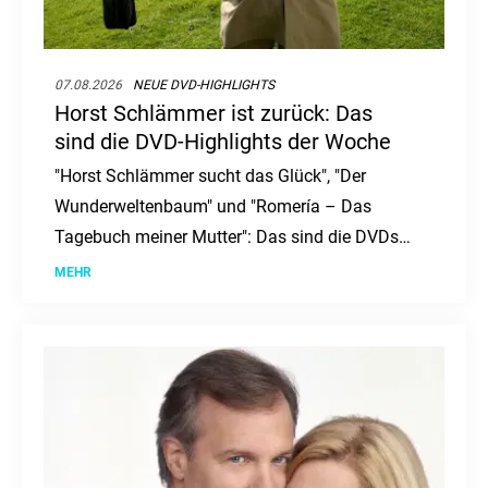
07.08.2026
NEUE DVD-HIGHLIGHTS
Horst Schlämmer ist zurück: Das
sind die DVD-Highlights der Woche
"Horst Schlämmer sucht das Glück", "Der
Wunderweltenbaum" und "Romería – Das
Tagebuch meiner Mutter": Das sind die DVDs
und Blu-rays der Woche.
MEHR