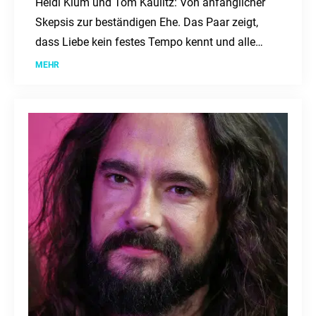
Heidi Klum und Tom Kaulitz: Von anfänglicher
Skepsis zur beständigen Ehe. Das Paar zeigt,
dass Liebe kein festes Tempo kennt und alle
Zweifel überdauern kann.
MEHR