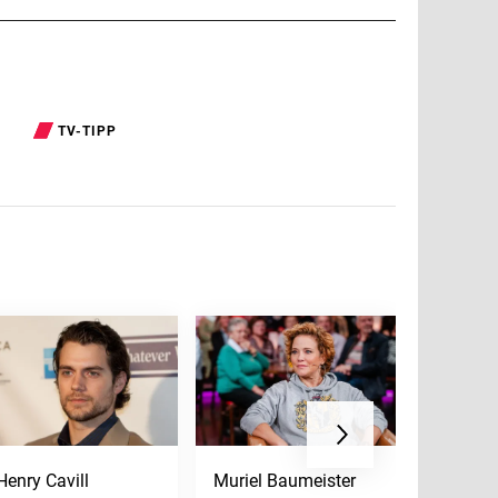
TV-TIPP
Henry Cavill
Muriel Baumeister
Emma S