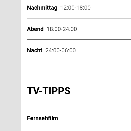
Nachmittag
12:00-18:00
Fo
Abend
18:00-24:00
13:15
SPO
NT
Nacht
24:00-06:00
19:00
SPO
JETZT
Mo
NT
15:30
SPO
01:00
SPO
TV-TIPPS
Fo
20:30
SPO
NT
Mo
16:00
Fernsehfilm
SPO
02:30
SPO
Mo