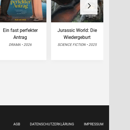
Ein fast perfekter
Jurassic World: Die
The 
Antrag
Wiedergeburt
KOMÖ
DRAMA • 2026
SCIENCE FICTION • 2025
AGB
DATENSCHUTZERKLÄRUNG
IMPRESSUM