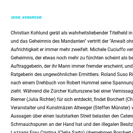
SERIE, KRIMIREIHE
Christian Kohlund gerät als wahrheitsliebender Titelheld i
und das Geheimnis des Mandanten" vertritt der "Anwalt ohn
Aufrichtigkeit er immer mehr zweifelt. Michele Cuciuffo v
Geheimnis, der etwas noch mehr zu fürchten scheint als bel
Auftraggeberin, der ihr Mann immer fremder erscheint, und
Ratgeberin des ungewöhnlichen Ermittlers. Roland Suso Rich
nach einem Drehbuch von Robert Hummel seine Spannung 
zieht. Während die Zürcher Kulturszene bei einer Vernissag
Riemer (Julia Richter) für sich entdeckt, findet Borchert (C
Veranstalter und Kunstmäzen Altweger (Steffen Münster) w
Aussagen über einen lautstarken Streit belasten den Catere
Schmauchspuren an der Hand hat und den illegalen Besitz 
Lazzaris Frau Cristina (Clelia Sarto) übernehmen Borchert 