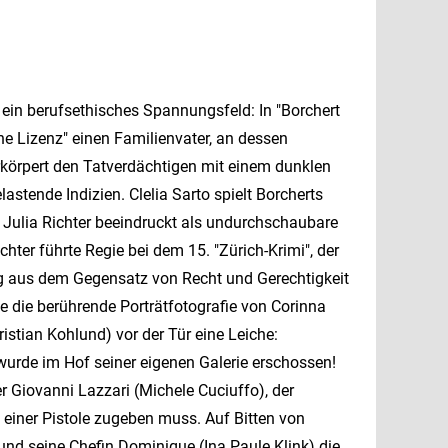
n ein berufsethisches Spannungsfeld: In "Borchert
e Lizenz" einen Familienvater, an dessen
erkörpert den Tatverdächtigen mit einem dunklen
astende Indizien. Clelia Sarto spielt Borcherts
 Julia Richter beeindruckt als undurchschaubare
ter führte Regie bei dem 15. "Zürich-Krimi", der
aus dem Gegensatz von Recht und Gerechtigkeit
e die berührende Porträtfotografie von Corinna
hristian Kohlund) vor der Tür eine Leiche:
urde im Hof seiner eigenen Galerie erschossen!
r Giovanni Lazzari (Michele Cuciuffo), der
einer Pistole zugeben muss. Auf Bitten von
und seine Chefin Dominique (Ina Paule Klink) die