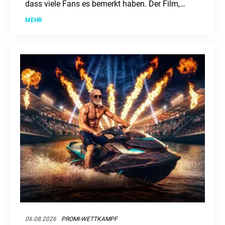
dass viele Fans es bemerkt haben. Der Film,
mit Stars wie Tom Holland und Zendaya, hat
MEHR
bereits über eine Milliarde Dollar eingespielt.
06.08.2026
PROMI-WETTKAMPF