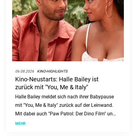
06.08.2026
KINO-HIGHLIGHTS
Kino-Neustarts: Halle Bailey ist
zurück mit "You, Me & Italy"
Halle Bailey meldet sich nach ihrer Babypause
mit "You, Me & Italy" zurück auf der Leinwand.
Mit dabei auch "Paw Patrol: Der Dino Film" und
"Nightborn". Ein Kinowochenende voller
MEHR
Abenteuer und Romantik ab dem 6. August.