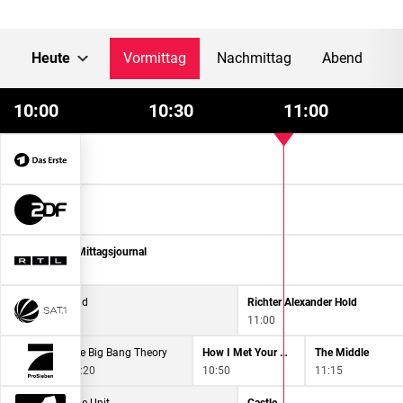
Heute
Vormittag
Nachmittag
Abend
10:00
10:30
11:00
-Mittagsmagazin
0
-Mittagsmagazin
0
t 12 - Das RTL-Mittagsjournal
0
ter Alexander Hold
Richter Alexander Hold
0
11:00
The Big Bang Theory
The Big Bang Theory
How I Met Your Mother
The Middle
10:20
10:50
11:15