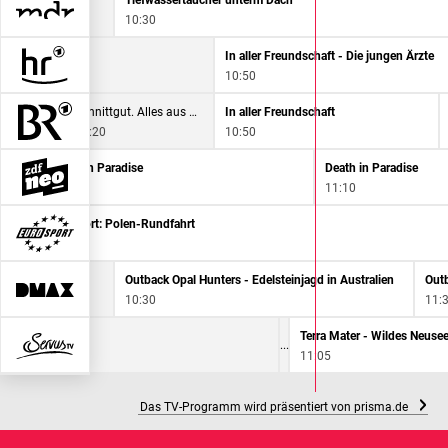
aft
Tiefwassertaucher unterm Dach
10:30
In aller Freundschaft - Die jungen Ärzte
10:50
sund
Schnittgut. Alles aus dem Garten
In aller Freundschaft
10:20
10:50
Death in Paradise
Death in Paradise
10:15
11:10
Radsport: Polen-Rundfahrt
10:15
Outback Opal Hunters - Edelsteinjagd in Australien
10:30
11:
TM Wissen
Terra Mater - Wildes Neuse
10:05
11:05
Das TV-Programm wird präsentiert von prisma.de