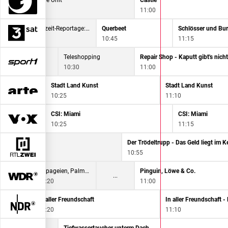
FBI: Special Crime Unit
Castle
10:05
11:00
Mord verjährt nicht - True Crime im Hoamatland
Servicezeit-Reportage: Der Haushalts-Check mit Yvonne Willicks
Querbeet
Schlösser und Bu
10:15
10:45
11:15
shopping
Teleshopping
Repair Shop - Kaputt gibt's nicht
0
10:30
11:00
er Welt
Stadt Land Kunst
Stadt Land Kunst
10:25
11:10
CSI: Miami
CSI: Miami
10:25
11:15
Der Trödeltrupp - Das Geld liegt im Ke
10:55
Papageien, Palmen & Co.
Papageien, Palmen & Co.
Pinguin, Löwe & Co.
10:20
11:00
In aller Freundschaft
In aller Freundschaft -
10:20
11:10