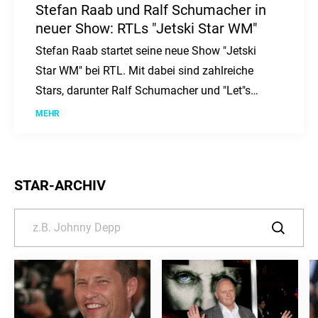
Stefan Raab und Ralf Schumacher in
neuer Show: RTLs "Jetski Star WM"
Stefan Raab startet seine neue Show "Jetski
Star WM" bei RTL. Mit dabei sind zahlreiche
Stars, darunter Ralf Schumacher und "Let"s
Dance'-Promis. Live-Übertragung am 29.
MEHR
August.
STAR-ARCHIV