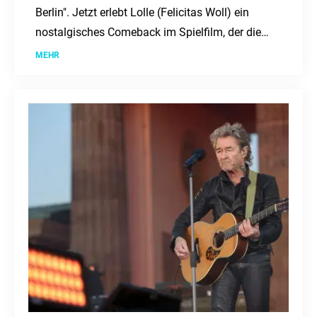
Berlin". Jetzt erlebt Lolle (Felicitas Woll) ein
nostalgisches Comeback im Spielfilm, der die
Fans erneut in ihren Bann zieht.
MEHR