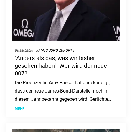
06.08.2026
JAMES BOND ZUKUNFT
"Anders als das, was wir bisher
gesehen haben": Wer wird der neue
007?
Die Produzentin Amy Pascal hat angekündigt,
dass der neue James-Bond-Darsteller noch in
diesem Jahr bekannt gegeben wird. Gerüchte
um junge, britische Schauspieler wie Louis
MEHR
Partridge heizen die Spekulationen an.