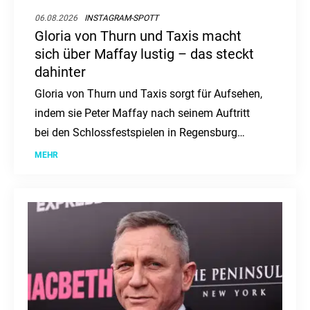
06.08.2026
INSTAGRAM-SPOTT
Gloria von Thurn und Taxis macht
sich über Maffay lustig – das steckt
dahinter
Gloria von Thurn und Taxis sorgt für Aufsehen,
indem sie Peter Maffay nach seinem Auftritt
bei den Schlossfestspielen in Regensburg
parodiert. Der Musiker hatte dort eine Botschaft
MEHR
gegen Hass und für Toleranz an das Publikum
gerichtet.